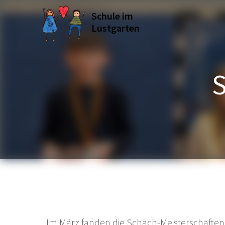
Schule im
Lustgarten
S
Im März fanden die Schach-Meisterschaften 